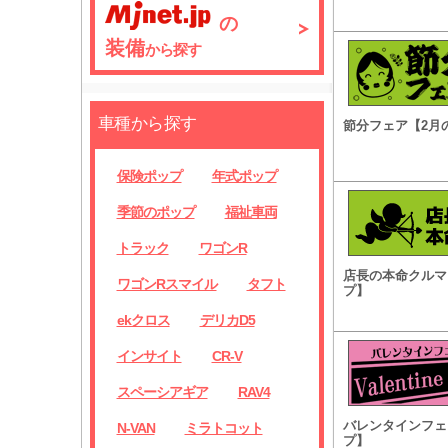
の
装備
から探す
車種から探す
節分フェア【2月
保険ポップ
年式ポップ
季節のポップ
福祉車両
トラック
ワゴンR
店長の本命クルマ
ワゴンRスマイル
タフト
プ】
ekクロス
デリカD5
インサイト
CR-V
スペーシアギア
RAV4
バレンタインフェ
N-VAN
ミラトコット
プ】