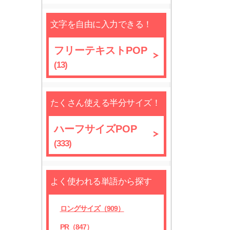
文字を自由に入力できる！
フリーテキストPOP
(13)
たくさん使える半分サイズ！
ハーフサイズPOP
(333)
よく使われる単語から探す
ロングサイズ（909）
PR（847）