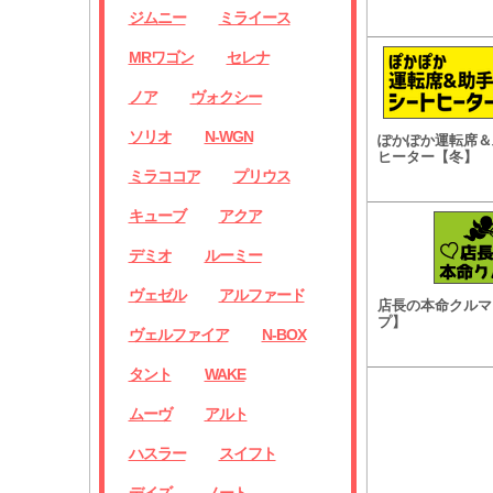
ジムニー
ミライース
MRワゴン
セレナ
ノア
ヴォクシー
ソリオ
N-WGN
ぽかぽか運転席＆
ヒーター【冬】
ミラココア
プリウス
キューブ
アクア
デミオ
ルーミー
ヴェゼル
アルファード
店長の本命クルマ
プ】
ヴェルファイア
N-BOX
タント
WAKE
ムーヴ
アルト
ハスラー
スイフト