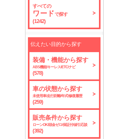
すべての
ワード
で探す
(1242)
伝えたい目的から探す
装備・機能から探す
ABS機能/キーレス/ETC/ナビ
(578)
車の状態から探す
未使用車/走行距離/年式/修復履歴
(259)
販売条件から探す
ローンOK/頭金ゼロ/保証付/値引応談
(392)