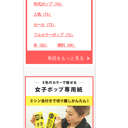
年式ポップ（74）
人気（71）
セール（71）
フルカラーポップ（71）
冬（62）
便利（54）
単語をもっと見る