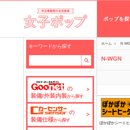
ポップを探
ホーム
N-W
キーワードから探す
N-WGN
の
装備/外装内装
から探す
の
装備仕様
から探す
ぽかぽかシートヒ