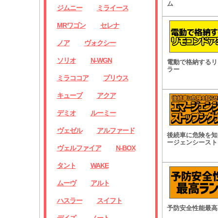
ム
ジムニー
ミライース
MRワゴン
セレナ
ノア
ヴォクシー
ソリオ
N-WGN
電動で格納するリ
ラー
ミラココア
プリウス
キューブ
アクア
デミオ
ルーミー
ヴェゼル
アルファード
後続車に危険を知
ージェンシースト
ヴェルファイア
N-BOX
タント
WAKE
ムーヴ
アルト
ハスラー
スイフト
予防安全性能最高