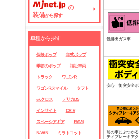
の
装備
から探す
車種から探す
低排出ガス車
保険ポップ
年式ポップ
季節のポップ
福祉車両
トラック
ワゴンR
安心 衝突安全ボ
ワゴンRスマイル
タフト
ekクロス
デリカD5
インサイト
CR-V
スペーシアギア
RAV4
前の車にぶつかる
N-VAN
ミラトコット
ティブレーキアク