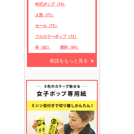
年式ポップ（74）
人気（71）
セール（71）
フルカラーポップ（71）
冬（62）
便利（54）
単語をもっと見る