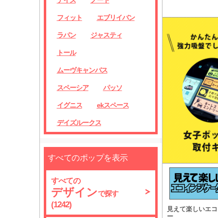
デイズ
ノート
フィット
エブリイバン
ラパン
ジャスティ
トール
ムーヴキャンバス
スペーシア
パッソ
イグニス
ekスペース
デイズルークス
すべてのポップを表示
すべての
デザイン
で探す
(1242)
見えて楽しいエコ
ー