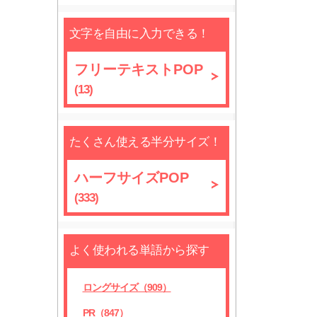
文字を自由に入力できる！
フリーテキストPOP
(13)
たくさん使える半分サイズ！
ハーフサイズPOP
(333)
よく使われる単語から探す
ロングサイズ（909）
PR（847）