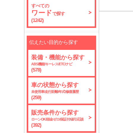
すべての
ワード
で探す
(1242)
伝えたい目的から探す
装備・機能から探す
ABS機能/キーレス/ETC/ナビ
(578)
車の状態から探す
未使用車/走行距離/年式/修復履歴
(259)
販売条件から探す
ローンOK/頭金ゼロ/保証付/値引応談
(392)