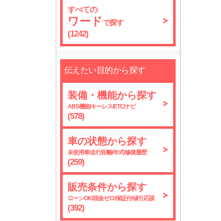
すべての
ワード
で探す
(1242)
伝えたい目的から探す
装備・機能から探す
ABS機能/キーレス/ETC/ナビ
(578)
車の状態から探す
未使用車/走行距離/年式/修復履歴
(259)
販売条件から探す
ローンOK/頭金ゼロ/保証付/値引応談
(392)