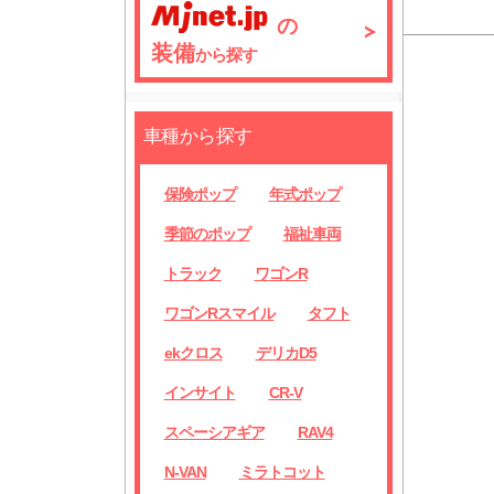
の
装備
から探す
車種から探す
保険ポップ
年式ポップ
季節のポップ
福祉車両
トラック
ワゴンR
ワゴンRスマイル
タフト
ekクロス
デリカD5
インサイト
CR-V
スペーシアギア
RAV4
N-VAN
ミラトコット