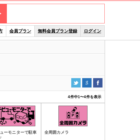
方
会員プラン
無料会員プラン登録
ログイン
4件中
1
〜
4
件を表示
ューモニターで駐車
全周囲カメラ
♪