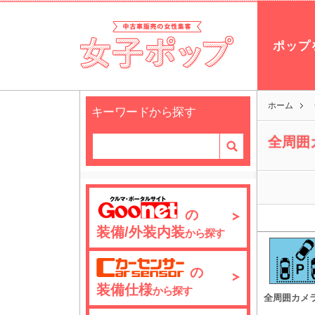
ポップ
ホーム
キーワードから探す
全周囲
の
装備/外装内装
から探す
の
装備仕様
から探す
全周囲カメ