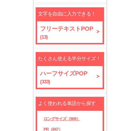
文字を自由に入力できる！
フリーテキストPOP
(13)
たくさん使える半分サイズ！
ハーフサイズPOP
(333)
よく使われる単語から探す
ロングサイズ（909）
PR（847）