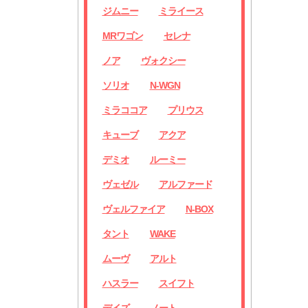
ジムニー
ミライース
MRワゴン
セレナ
ノア
ヴォクシー
ソリオ
N-WGN
ミラココア
プリウス
キューブ
アクア
デミオ
ルーミー
ヴェゼル
アルファード
ヴェルファイア
N-BOX
タント
WAKE
ムーヴ
アルト
ハスラー
スイフト