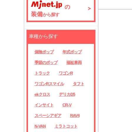
の
装備
から探す
車種から探す
保険ポップ
年式ポップ
季節のポップ
福祉車両
トラック
ワゴンR
ワゴンRスマイル
タフト
ekクロス
デリカD5
インサイト
CR-V
スペーシアギア
RAV4
N-VAN
ミラトコット