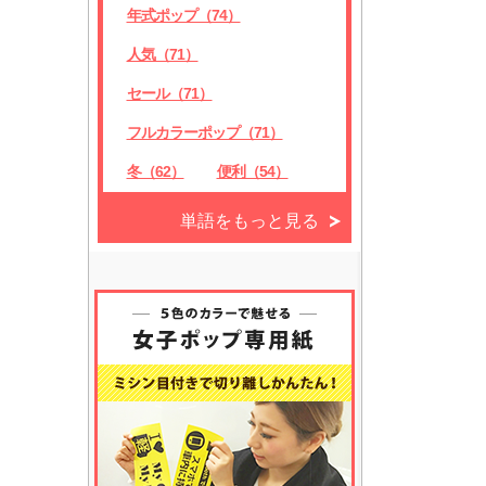
年式ポップ（74）
人気（71）
セール（71）
フルカラーポップ（71）
冬（62）
便利（54）
単語をもっと見る