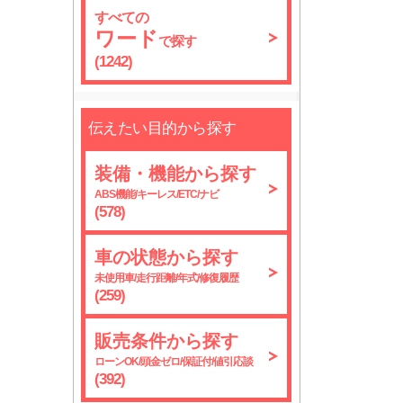
すべての
ワード
で探す
(1242)
伝えたい目的から探す
装備・機能から探す
ABS機能/キーレス/ETC/ナビ
(578)
車の状態から探す
未使用車/走行距離/年式/修復履歴
(259)
販売条件から探す
ローンOK/頭金ゼロ/保証付/値引応談
(392)