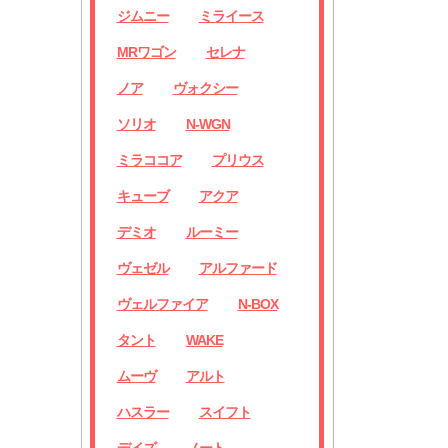
ジムニー
ミライース
MRワゴン
セレナ
ノア
ヴォクシー
ソリオ
N-WGN
ミラココア
プリウス
キューブ
アクア
デミオ
ルーミー
ヴェゼル
アルファード
ヴェルファイア
N-BOX
タント
WAKE
ムーヴ
アルト
ハスラー
スイフト