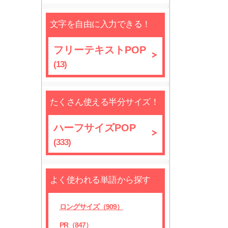
文字を自由に入力できる！
フリーテキストPOP
(13)
たくさん使える半分サイズ！
ハーフサイズPOP
(333)
よく使われる単語から探す
ロングサイズ（909）
PR（847）