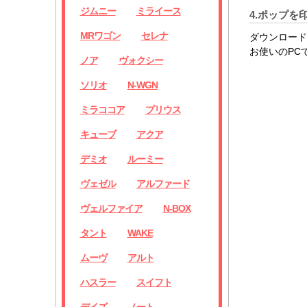
ジムニー
ミライース
4.ポップを
MRワゴン
セレナ
ダウンロード
お使いのPC
ノア
ヴォクシー
ソリオ
N-WGN
ミラココア
プリウス
キューブ
アクア
デミオ
ルーミー
ヴェゼル
アルファード
ヴェルファイア
N-BOX
タント
WAKE
ムーヴ
アルト
ハスラー
スイフト