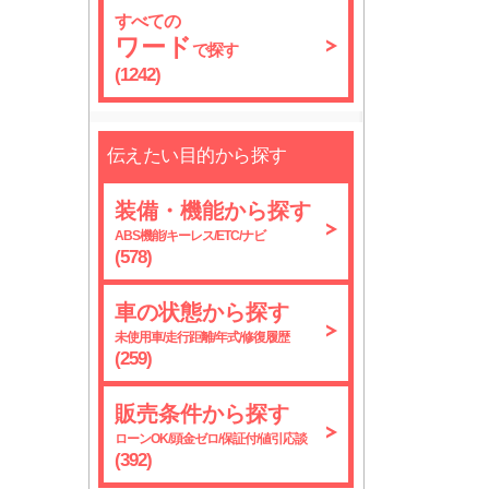
すべての
ワード
で探す
(1242)
伝えたい目的から探す
装備・機能から探す
ABS機能/キーレス/ETC/ナビ
(578)
車の状態から探す
未使用車/走行距離/年式/修復履歴
(259)
販売条件から探す
ローンOK/頭金ゼロ/保証付/値引応談
(392)