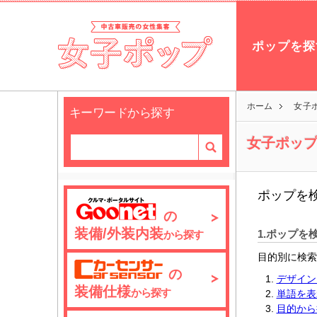
ポップを探
ホーム
女子
キーワードから探す
女子ポッ
ポップを
の
装備/外装内装
1.ポップを
から探す
目的別に検索
の
デザイン
装備仕様
から探す
単語を表
目的から