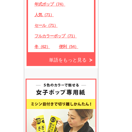
年式ポップ（74）
人気（71）
セール（71）
フルカラーポップ（71）
冬（62）
便利（54）
単語をもっと見る