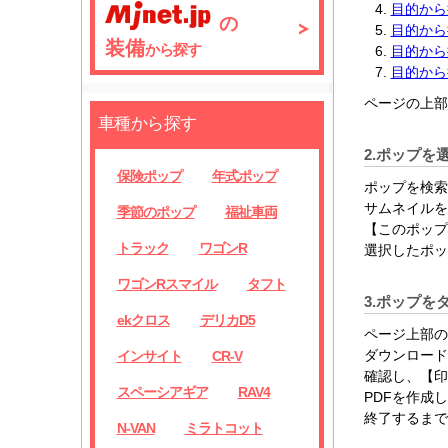
目的から
の
目的から
装備
から探す
目的から
目的から
ページの上部
車種から探す
2.ポップを
保険ポップ
年式ポップ
ポップを検索
サムネイルを
季節のポップ
福祉車両
【このポップ
トラック
ワゴンR
選択したポッ
ワゴンRスマイル
タフト
3.ポップを
ekクロス
デリカD5
ページ上部の
ダウンロード
インサイト
CR-V
確認し、【印
スペーシアギア
RAV4
PDFを作成
終了するまで
N-VAN
ミラトコット