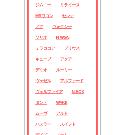
ジムニー
ミライース
MRワゴン
セレナ
ノア
ヴォクシー
ソリオ
N-WGN
ミラココア
プリウス
キューブ
アクア
デミオ
ルーミー
ヴェゼル
アルファード
ヴェルファイア
N-BOX
タント
WAKE
ムーヴ
アルト
ハスラー
スイフト