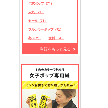
年式ポップ（74）
人気（71）
セール（71）
フルカラーポップ（71）
冬（62）
便利（54）
単語をもっと見る