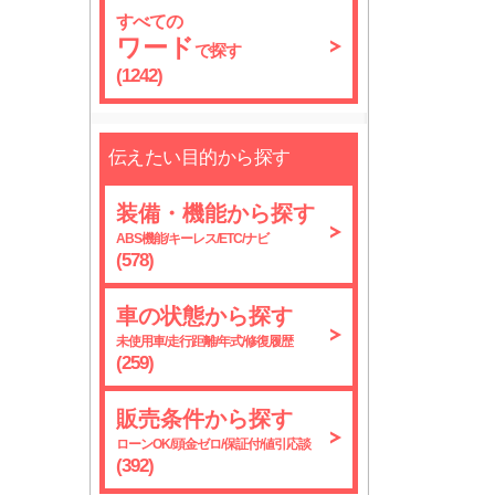
すべての
ワード
で探す
(1242)
伝えたい目的から探す
装備・機能から探す
ABS機能/キーレス/ETC/ナビ
(578)
車の状態から探す
未使用車/走行距離/年式/修復履歴
(259)
販売条件から探す
ローンOK/頭金ゼロ/保証付/値引応談
(392)