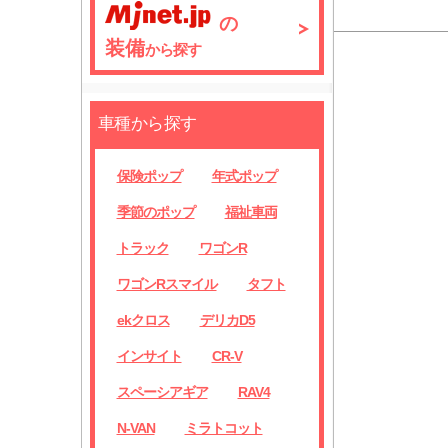
の
装備
から探す
車種から探す
保険ポップ
年式ポップ
季節のポップ
福祉車両
トラック
ワゴンR
ワゴンRスマイル
タフト
ekクロス
デリカD5
インサイト
CR-V
スペーシアギア
RAV4
N-VAN
ミラトコット