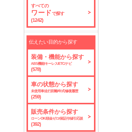
すべての
ワード
で探す
(1242)
伝えたい目的から探す
装備・機能から探す
ABS機能/キーレス/ETC/ナビ
(578)
車の状態から探す
未使用車/走行距離/年式/修復履歴
(259)
販売条件から探す
ローンOK/頭金ゼロ/保証付/値引応談
(392)