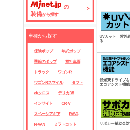
の
装備
から探す
車種から探す
UVカット 紫外
る
保険ポップ
年式ポップ
季節のポップ
福祉車両
トラック
ワゴンR
低燃費ドライブを
ワゴンRスマイル
タフト
エコアシスト機能
ekクロス
デリカD5
インサイト
CR-V
スペーシアギア
RAV4
サポカー補助金対
N-VAN
ミラトコット