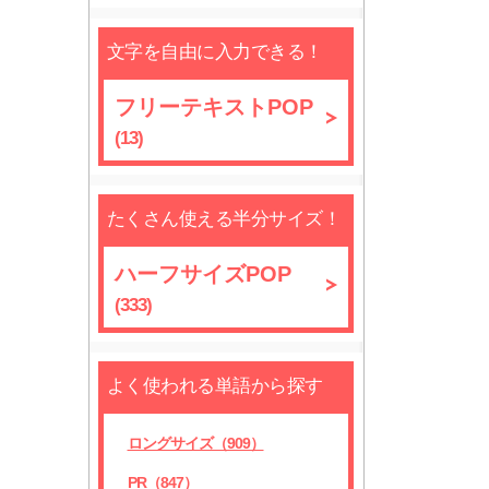
文字を自由に入力できる！
フリーテキストPOP
(13)
たくさん使える半分サイズ！
ハーフサイズPOP
(333)
よく使われる単語から探す
ロングサイズ（909）
PR（847）