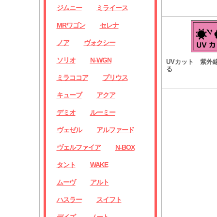
ジムニー
ミライース
MRワゴン
セレナ
ノア
ヴォクシー
ソリオ
N-WGN
UVカット 紫外
る
ミラココア
プリウス
キューブ
アクア
デミオ
ルーミー
ヴェゼル
アルファード
ヴェルファイア
N-BOX
タント
WAKE
ムーヴ
アルト
ハスラー
スイフト