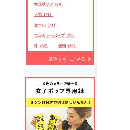
年式ポップ（74）
人気（71）
セール（71）
フルカラーポップ（71）
冬（62）
便利（54）
単語をもっと見る