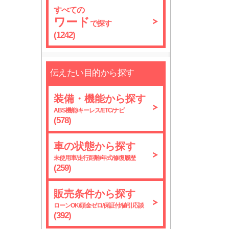
すべての
ワード
で探す
(1242)
伝えたい目的から探す
装備・機能から探す
ABS機能/キーレス/ETC/ナビ
(578)
車の状態から探す
未使用車/走行距離/年式/修復履歴
(259)
販売条件から探す
ローンOK/頭金ゼロ/保証付/値引応談
(392)