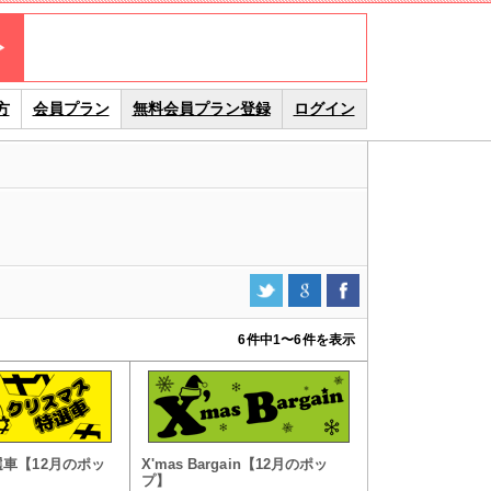
方
会員プラン
無料会員プラン登録
ログイン
6件中
1
〜
6
件を表示
車【12月のポッ
X'mas Bargain【12月のポッ
プ】