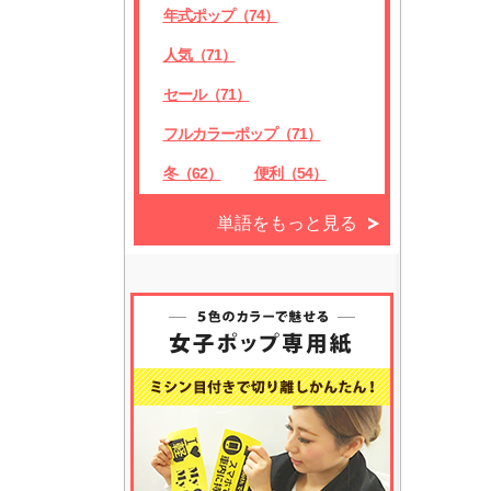
年式ポップ（74）
人気（71）
セール（71）
フルカラーポップ（71）
冬（62）
便利（54）
単語をもっと見る