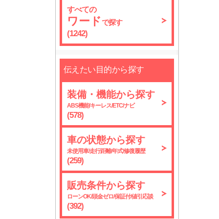
すべての
ワード
で探す
(1242)
伝えたい目的から探す
装備・機能から探す
ABS機能/キーレス/ETC/ナビ
(578)
車の状態から探す
未使用車/走行距離/年式/修復履歴
(259)
販売条件から探す
ローンOK/頭金ゼロ/保証付/値引応談
(392)