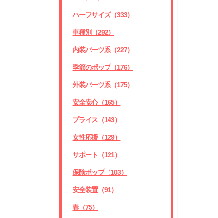
ハーフサイズ（333）
車種別（292）
内装パーツ系（227）
季節のポップ（176）
外装パーツ系（175）
安全安心（165）
プライス（143）
女性応援（129）
サポート（121）
保険ポップ（103）
安全装置（91）
春（75）