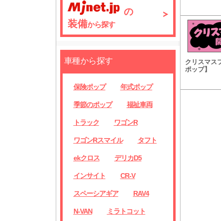
の
装備
から探す
車種から探す
クリスマス
ポップ】
保険ポップ
年式ポップ
季節のポップ
福祉車両
トラック
ワゴンR
ワゴンRスマイル
タフト
ekクロス
デリカD5
インサイト
CR-V
スペーシアギア
RAV4
N-VAN
ミラトコット