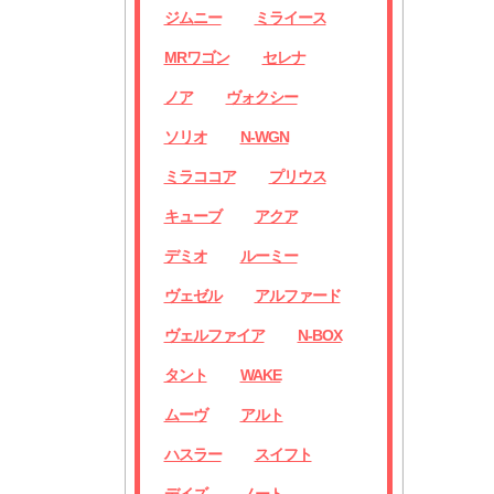
ジムニー
ミライース
MRワゴン
セレナ
ノア
ヴォクシー
ソリオ
N-WGN
ミラココア
プリウス
キューブ
アクア
デミオ
ルーミー
ヴェゼル
アルファード
ヴェルファイア
N-BOX
タント
WAKE
ムーヴ
アルト
ハスラー
スイフト