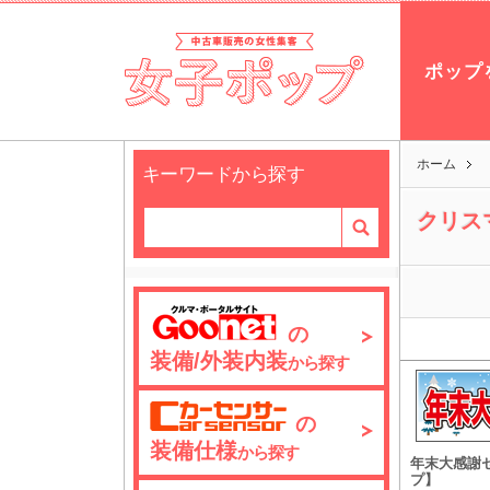
ポップ
ホーム
キーワードから探す
クリス
の
装備/外装内装
から探す
の
装備仕様
から探す
年末大感謝
プ】