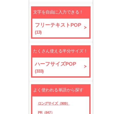
文字を自由に入力できる！
フリーテキストPOP
(13)
たくさん使える半分サイズ！
ハーフサイズPOP
(333)
よく使われる単語から探す
ロングサイズ（909）
PR（847）