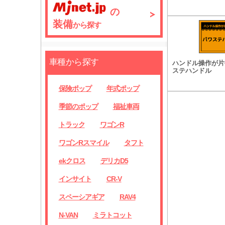
の
装備
から探す
車種から探す
ハンドル操作が片
ステハンドル
保険ポップ
年式ポップ
季節のポップ
福祉車両
トラック
ワゴンR
ワゴンRスマイル
タフト
ekクロス
デリカD5
インサイト
CR-V
スペーシアギア
RAV4
N-VAN
ミラトコット