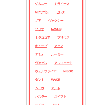
ジムニー
ミライース
MRワゴン
セレナ
ノア
ヴォクシー
ソリオ
N-WGN
ミラココア
プリウス
キューブ
アクア
デミオ
ルーミー
ヴェゼル
アルファード
ヴェルファイア
N-BOX
タント
WAKE
ムーヴ
アルト
ハスラー
スイフト