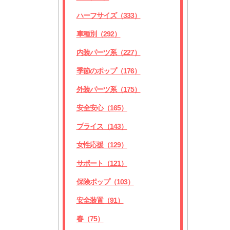
ハーフサイズ（333）
車種別（292）
内装パーツ系（227）
季節のポップ（176）
外装パーツ系（175）
安全安心（165）
プライス（143）
女性応援（129）
サポート（121）
保険ポップ（103）
安全装置（91）
春（75）