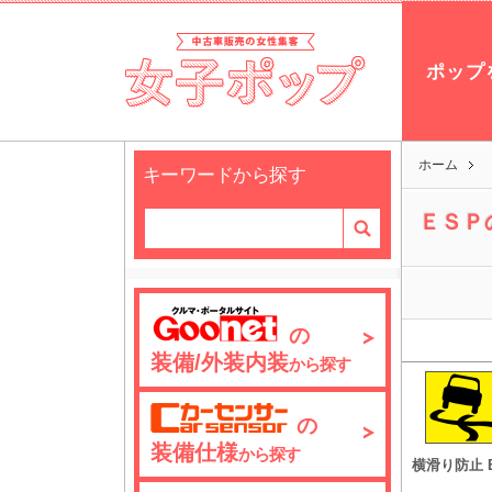
ポップ
ホーム
キーワードから探す
ＥＳＰ
の
装備/外装内装
から探す
の
装備仕様
から探す
横滑り防止 