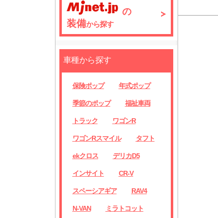
の
装備
から探す
車種から探す
保険ポップ
年式ポップ
季節のポップ
福祉車両
トラック
ワゴンR
ワゴンRスマイル
タフト
ekクロス
デリカD5
インサイト
CR-V
スペーシアギア
RAV4
N-VAN
ミラトコット