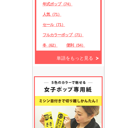
年式ポップ（74）
人気（71）
セール（71）
フルカラーポップ（71）
冬（62）
便利（54）
単語をもっと見る