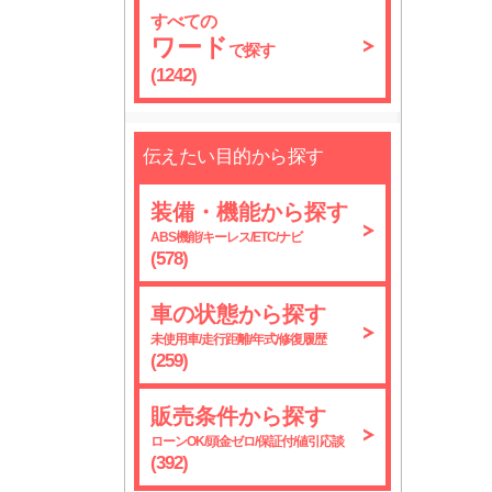
すべての
ワード
で探す
(1242)
伝えたい目的から探す
装備・機能から探す
ABS機能/キーレス/ETC/ナビ
(578)
車の状態から探す
未使用車/走行距離/年式/修復履歴
(259)
販売条件から探す
ローンOK/頭金ゼロ/保証付/値引応談
(392)