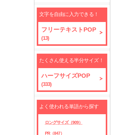
文字を自由に入力できる！
フリーテキストPOP
(13)
たくさん使える半分サイズ！
ハーフサイズPOP
(333)
よく使われる単語から探す
ロングサイズ（909）
PR（847）