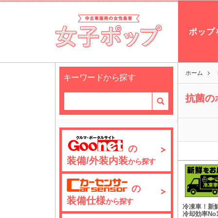
ポップ
ホーム
キーワードから探す
抗菌の
の
装備/外装内装
から探す
の
装備仕様
から探す
冷凍車！新
冷却効率No