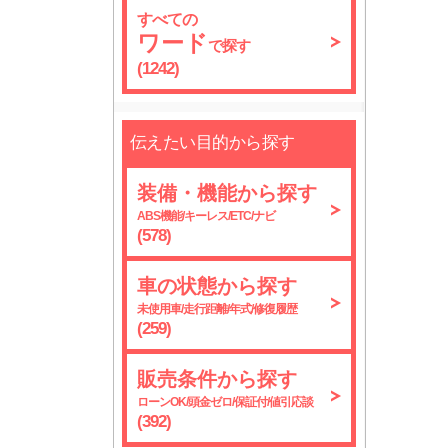
すべての
ワード
で探す
(1242)
伝えたい目的から探す
装備・機能から探す
ABS機能/キーレス/ETC/ナビ
(578)
車の状態から探す
未使用車/走行距離/年式/修復履歴
(259)
販売条件から探す
ローンOK/頭金ゼロ/保証付/値引応談
(392)