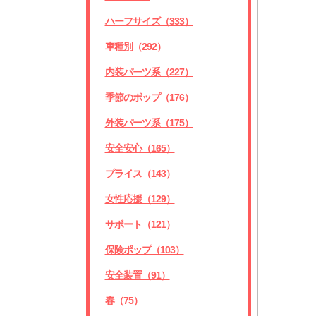
ハーフサイズ（333）
車種別（292）
内装パーツ系（227）
季節のポップ（176）
外装パーツ系（175）
安全安心（165）
プライス（143）
女性応援（129）
サポート（121）
保険ポップ（103）
安全装置（91）
春（75）