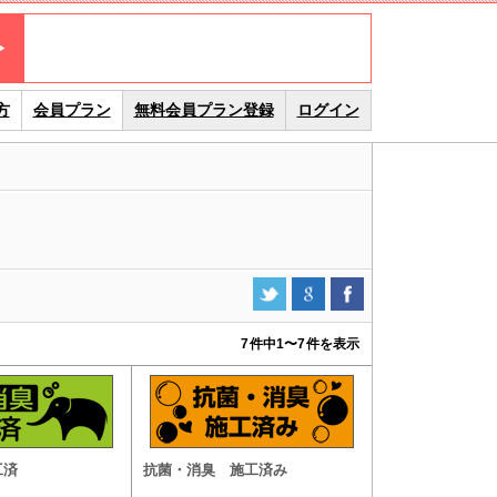
方
会員プラン
無料会員プラン登録
ログイン
7件中
1
〜
7
件を表示
工済
抗菌・消臭 施工済み