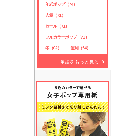
年式ポップ（74）
人気（71）
セール（71）
フルカラーポップ（71）
冬（62）
便利（54）
単語をもっと見る