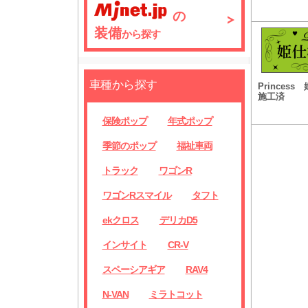
の
装備
から探す
車種から探す
Prince
施工済
保険ポップ
年式ポップ
季節のポップ
福祉車両
トラック
ワゴンR
ワゴンRスマイル
タフト
ekクロス
デリカD5
インサイト
CR-V
スペーシアギア
RAV4
N-VAN
ミラトコット