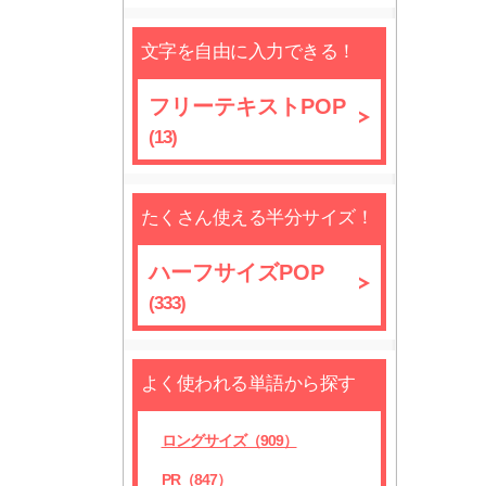
文字を自由に入力できる！
フリーテキストPOP
(13)
たくさん使える半分サイズ！
ハーフサイズPOP
(333)
よく使われる単語から探す
ロングサイズ（909）
PR（847）