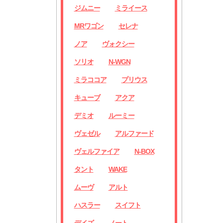
ジムニー
ミライース
MRワゴン
セレナ
ノア
ヴォクシー
ソリオ
N-WGN
ミラココア
プリウス
キューブ
アクア
デミオ
ルーミー
ヴェゼル
アルファード
ヴェルファイア
N-BOX
タント
WAKE
ムーヴ
アルト
ハスラー
スイフト